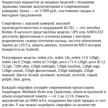
бюджетных вариантов до мощных моделей с большими
экранами, емкими аккумуляторами и современными
камерами. Цены — от 17499 руб., постоянные скидки и
выгодные предложения.
Смартфоны с хорошей камерой, высокой
производительностью и поддержкой 4G/5G — это линейка
Redmi. В каталоге представлены модели с IPS или AMOLED
дисплеем, фронтальная и основная камера с высоким
разрешением, сканер отпечатка пальца, частота обновления
экрана до 120 Гц, защита данных, технология MIUI которая
базируется на Android.
Популярные модели: redmi a3x, redmi 14s, redmi 13 6 128gb,
redmi 14a 8 256gb, redmi a5 3 64gb, poco c71 4 128gb, poco f6 12
512gb, 7200 ultra, 128gb midnight, 128gb rony6oh, 128gb sage,
128gb синий, 256gb фиолетовый, 256gb midnight, 256gb
черный. Цвета: белый, розовый, зеленый, золотой, серый,
purple, blue, green.
Каждый смартфон оснащён современным процессором
Snapdragon, Mediatek Helio или Qualcomm, объем встроенной и
объем оперативной памяти — от 3 до 12 гб. Емкость
аккумулятора до 6000 мАч, поддержка быстрой зарядки и слот
для sim. У нас можно подобрать смартфон по количеству