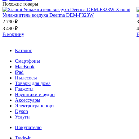
Похожие товары
Xiaomi
Увлажнитель воздуха Deerma DEM-F323W
в
2 790 ₽
3
3 490 ₽
4
В корзину
В
Каталог
Смартфоны
MacBook
iPad
Пылесосы
Товары для дома
Гаджеты
Наушники и аудио
Аксессуары
Электротранспорт
Dyson
Услуги
Покупателю
Trade-In