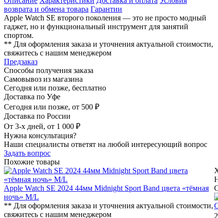
Описание
Характеристики
Доставка и оплата
Условия
возврата и обмена товара
Гарантии
Apple Watch SE второго поколения — это не просто модный
гаджет, но и функциональный инструмент для занятий
спортом.
** Для оформления заказа и уточнения актуальной стоимости,
свяжитесь с нашим менеджером
Предзаказ
Способы получения заказа
Самовывоз из магазина
Сегодня или позже, бесплатно
Доставка по Уфе
Сегодня или позже, от 500 ₽
Доставка по России
От 3-х дней, от 1 000 ₽
Нужна консультация?
Наши специалисты ответят на любой интересующий вопрос
Задать вопрос
Похожие товары
Apple Watch SE 2024 44мм Midnight Sport Band цвета «тёмная
ночь» M/L
** Для оформления заказа и уточнения актуальной стоимости,
С
свяжитесь с нашим менеджером
2