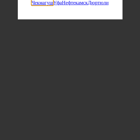
Чекмагуш
Уфа
Нефтекамск
Дюртюли