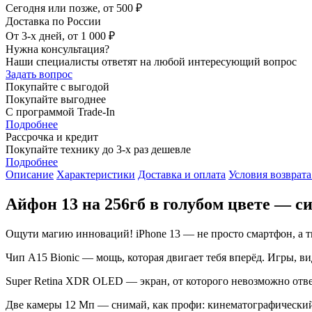
Сегодня или позже, от 500 ₽
Доставка по России
От 3-х дней, от 1 000 ₽
Нужна консультация?
Наши специалисты ответят на любой интересующий вопрос
Задать вопрос
Покупайте с выгодой
Покупайте выгоднее
С программой Trade-In
Подробнее
Рассрочка и кредит
Покупайте технику до 3-х раз дешевле
Подробнее
Описание
Характеристики
Доставка и оплата
Условия возврата
Айфон 13 на 256гб в голубом цвете — с
Ощути магию инноваций! iPhone 13 — не просто смартфон, а 
Чип A15 Bionic — мощь, которая двигает тебя вперёд. Игры, в
Super Retina XDR OLED — экран, от которого невозможно отвес
Две камеры 12 Мп — снимай, как профи: кинематографический