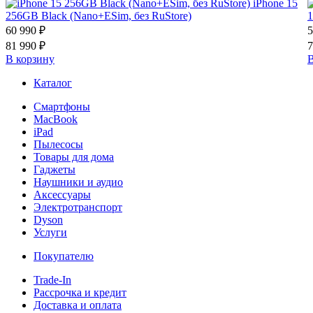
iPhone 15
256GB Black (Nano+ESim, без RuStore)
1
60 990 ₽
5
81 990 ₽
7
В корзину
В
Каталог
Смартфоны
MacBook
iPad
Пылесосы
Товары для дома
Гаджеты
Наушники и аудио
Аксессуары
Электротранспорт
Dyson
Услуги
Покупателю
Trade-In
Рассрочка и кредит
Доставка и оплата