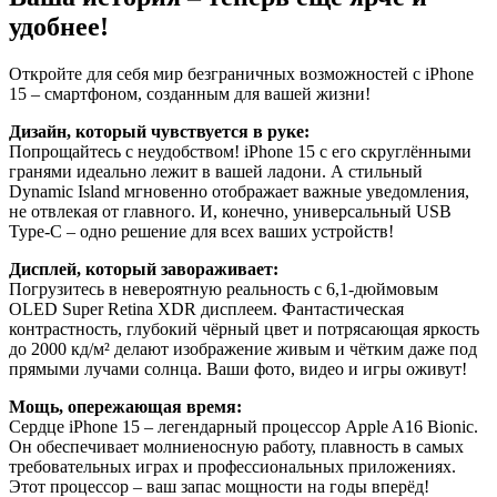
удобнее!
Откройте для себя мир безграничных возможностей с iPhone
15 – смартфоном, созданным для вашей жизни!
Дизайн, который чувствуется в руке:
Попрощайтесь с неудобством! iPhone 15 с его скруглёнными
гранями идеально лежит в вашей ладони. А стильный
Dynamic Island мгновенно отображает важные уведомления,
не отвлекая от главного. И, конечно, универсальный USB
Type-C – одно решение для всех ваших устройств!
Дисплей, который завораживает:
Погрузитесь в невероятную реальность с 6,1-дюймовым
OLED Super Retina XDR дисплеем. Фантастическая
контрастность, глубокий чёрный цвет и потрясающая яркость
до 2000 кд/м² делают изображение живым и чётким даже под
прямыми лучами солнца. Ваши фото, видео и игры оживут!
Мощь, опережающая время:
Сердце iPhone 15 – легендарный процессор Apple A16 Bionic.
Он обеспечивает молниеносную работу, плавность в самых
требовательных играх и профессиональных приложениях.
Этот процессор – ваш запас мощности на годы вперёд!