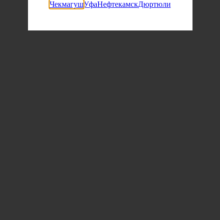
Чекмагуш
Уфа
Нефтекамск
Дюртюли