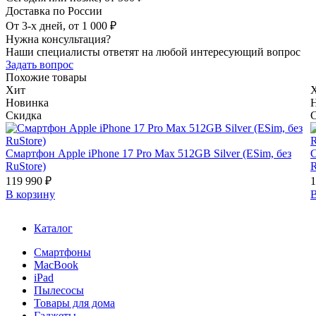
Доставка по России
От 3-х дней, от 1 000 ₽
Нужна консультация?
Наши специалисты ответят на любой интересующий вопрос
Задать вопрос
Похожие товары
Хит
Новинка
Скидка
Смартфон Apple iPhone 17 Pro Max 512GB Silver (ESim, без
С
RuStore)
R
119 990 ₽
1
В корзину
В
Каталог
Смартфоны
MacBook
iPad
Пылесосы
Товары для дома
Гаджеты