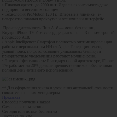
поддержкой HDR10 и Dolby Vision.
• Пиковая яркость до 2000 нит: Идеальная читаемость даже
под прямым весенним солнцем.
• Технология ProMotion 120 Гц: Впервые в линейке «e» —
невероятно плавная прокрутка и отзывчивый интерфейс.
Производительность: Чип A18 — мощь без границ
Внутри iPhone 17e бьется сердце флагмана — 3-нанометровый
процессор A18.
• Apple Intelligence: Смартфон полностью оптимизирован для
работы с персональным ИИ от Apple. Генерация текста,
умный поиск по фото, создание уникальных Genmoji и
приоритетные уведомления работают молниеносно.
• Энергоэффективность: Благодаря новой архитектуре, iPhone
17e работает на 20% дольше предшественников, обеспечивая
полный день активного использования
** Для оформления заказа и уточнения актуальной стоимости,
свяжитесь с нашим менеджером
Предзаказ
Способы получения заказа
Самовывоз из магазина
Сегодня или позже, бесплатно
Доставка по Уфе