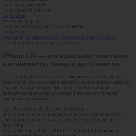
Покупайте выгоднее
С программой Trade-In
Подробнее
Рассрочка и кредит
Покупайте технику до 3-х раз дешевле
Подробнее
Описание
Характеристики
Доставка и оплата
Условия
возврата и обмена товара
Гарантии
iPhone 17e — это идеальное сочетание
элегантности, мощи и доступности.
Созданный для тех, кто ценит компактность и передовые
технологии, этот смартфон переосмысляет понятие «базовой»
модели. Тонкий корпус, флагманский чип и полная
поддержка нейросетевых функций делают его лучшим
выбором в своем классе.
Дизайн и Дисплей: Легкость и яркость
iPhone 17e получил обновленный корпус из авиационного
алюминия и прочного стекла Ceramic Shield последнего
поколения.
• Дисплей Super Retina XDR 6.1'': Яркий OLED-экран с