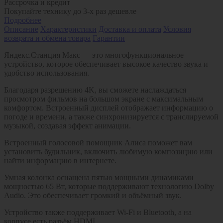
Рассрочка и кредит
Покупайте технику до 3-х раз дешевле
Подробнее
Описание
Характеристики
Доставка и оплата
Условия
возврата и обмена товара
Гарантии
Яндекс.Станция Макс — это многофункциональное
устройство, которое обеспечивает высокое качество звука и
удобство использования.
Благодаря разрешению 4K, вы сможете наслаждаться
просмотром фильмов на большом экране с максимальным
комфортом. Встроенный дисплей отображает информацию о
погоде и времени, а также синхронизируется с транслируемой
музыкой, создавая эффект анимации.
Встроенный голосовой помощник Алиса поможет вам
установить будильник, включить любимую композицию или
найти информацию в интернете.
Умная колонка оснащена пятью мощными динамиками
мощностью 65 Вт, которые поддерживают технологию Dolby
Audio. Это обеспечивает громкий и объёмный звук.
Устройство также поддерживает Wi-Fi и Bluetooth, а на
корпусе есть разъём HDMI.